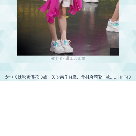
HKT48・最上奈那華
かつては秋吉優花13歳、矢吹奈子14歳、今村麻莉愛11歳……HKT48
って、毎年TIFに天使枠を設けてくるんですよ。で、今年はその枠
に6期生・石松結菜10歳を入れてくるだろうなと思っていたら、実
際に来たのは6期生の最年長・最上奈那華21歳。そこがまず驚きで
した。
だいたい新しいメンバーがいるときって、「今日は◯◯ちゃんが
います」って時間を使って紹介するのが王道だと思うんですよ。