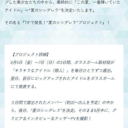
プした美少女たちの中から、最終的に「この夏、一番輝いていた
アイドル」＝“夏のシンデレラ”を決定いたします。
その名も『TIFで発見！“夏のシンデレラ”プロジェクト』！
【プロジェクト詳細】
8月5日（金）〜7日（日）の3日間、ガラスガール取材班が
「キラキラなアイドル（個人）」を毎日ひとりずつ選出。
翌日、前日にピックアップされたアイドルをガラスガール
にて発表する。
３日間で選出されたメンバー（約20〜25人を予定）の中か
ら、後日、“夏のシンデレラ”を決定。そのまま8月中に、グ
ラビア＆インタビュー＆ティザーPVを撮影！