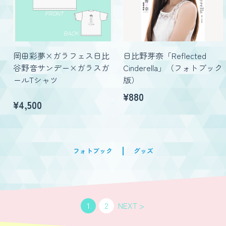
岡田彩夢×ガラフェス日比
日比野芽奈「Reflected
谷野音サンデー×ガラスガ
Cinderella」（フォトブック
ールTシャツ
版）
¥880
¥
4,500
フォトブック
グッズ
1
2
NEXT >