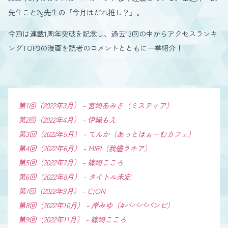
先生こと2g先生の『今月はだれ推し？』。
今回は連載1周年突破を記念し、過去13回の中からアクセスランキ
ングTOP3の漫画を読者のコメントとともに一挙紹介！
第1回（2022年3月） - 宮崎あみさ（ミスティア）
第2回（2022年4月） - 伊織もえ
第3回（2022年5月） - てんか（あっとほぉーむカフェ）
第4回（2022年6月） - MIRI（我儘ラキア）
第5回（2022年7月） - 篠崎こころ
第6回（2022年8月） - タイトル未定
第7回（2022年9月） - C;ON
第8回（2022年10月） - 岸みゆ（#ババババンビ）
第9回（2022年11月） - 篠崎こころ