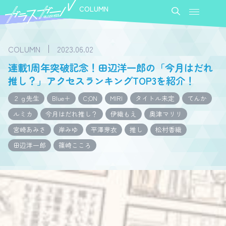
COLUMN
COLUMN
2023.06.02
連載1周年突破記念！田辺洋一郎の「今月はだれ
推し？」アクセスランキングTOP3を紹介！
２ｇ先生
Blue＋
C;ON
MIRI
タイトル未定
てんか
ルミカ
今月はだれ推し？
伊織もえ
奥津マリリ
宮崎あみさ
岸みゆ
平澤芽衣
推し
松村香織
田辺洋一郎
篠崎こころ