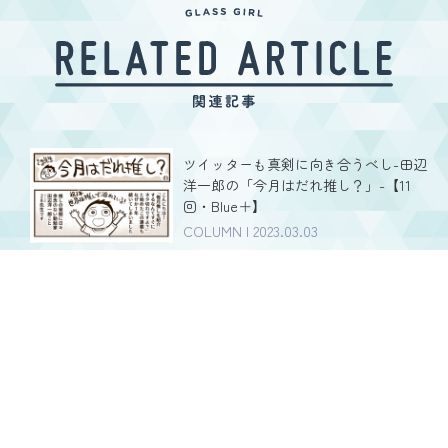
ツイッターも真剣に向き合うべし-田辺
洋一郎の「今月はだれ推し？」-【11
回・Blue＋】
COLUMN | 2023.03.03
ガラスガールおめでとう！-田辺洋一郎
の「今月はだれ推し？」-【12回・奥津
マリリ（フィロソフィーのダンス）】
COLUMN | 2023.04.21
恐るべし松村香織!!-田辺洋一郎の「今月
はだれ推し？」-【13回・松村香織】