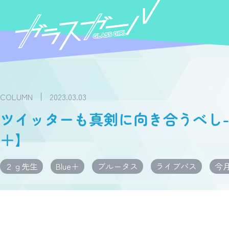
COLUMN
2023.03.03
ツイッターも真剣に向き合うべし-田
＋】
２ｇ先生
Blue＋
ブルータス
ライブバス
今