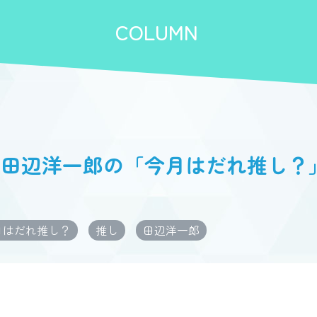
COLUMN
辺洋一郎の「今月はだれ推し？」-【
月はだれ推し？
推し
田辺洋一郎