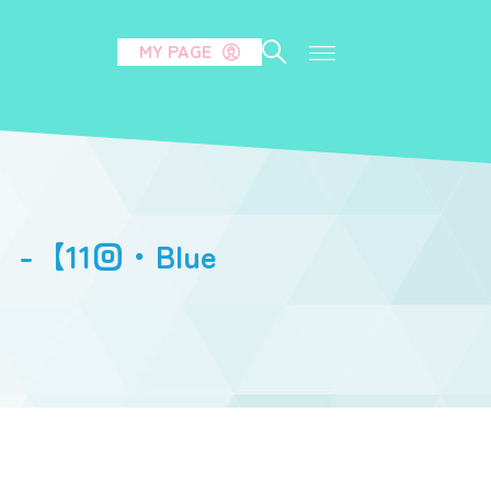
MY PAGE
11回・Blue