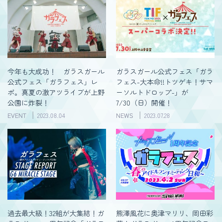
今年も大成功！ ガラスガール
ガラスガール公式フェス「ガラ
公式フェス「ガラフェス」レ
フェス-大本命!!トツゲキ！サマ
ポ。真夏の激アツライブが上野
ーソルトドロップ-」が
公園に炸裂！
7/30（日）開催！
EVENT
2023.08.04
NEWS
2023.07.28
過去最大級！32組が大集結！ガ
熊澤風花に奥津マリリ、岡田彩