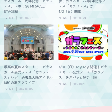
ラスガール一周年記念「ガラフ
夢！ガラスガール1周年記念フ
ェス」レポ！G6 MIRACLE
ェス「ガラフェス」が
STAGE編
4/2（日）開催！
EVENT
2023.04.07
NEWS
2023.03.24
最高の夏のスタート！ ガラス
7/31（日）いよいよ開催！ガラ
ガール公式フェス「ガラフェ
スガール公式フェス「ガラフェ
ス」レポ。過去最大級アイドル
ス」をズバッと紹介！￼
14組の激アツライブ！
NEWS
2022.07.26
EVENT
2022.08.05