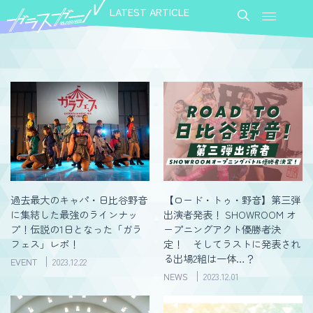
LATEST ARTICLE
過去最大のキャパ・日比谷野音
【ロード・トゥ・野音】第三弾
に集結した最強のラインナッ
出演者発表！ SHOWROOM オ
プ！伝説の1日となった「ガラ
ープニングアクト優勝者決
フェス」レポ！
定！ そしてラストに発表され
る出場2組は一体…？
EVENT
2023.12.22
NEWS
2023.12.01