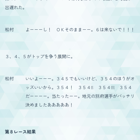
出遅れた。
松村
よーーーし！ ＯＫそのままーー。６は来ないで！！！
３、４、５がトップを争う展開に。
松村
いいよーーー。３４５でもいいけど、３５４のほうがオ
ッズいいから。３５４！ ３５４!! ３５４!!! ３５４
だーーーー。当たったーー。地元の別府選手がバッチリ
決めましたあああああ！
第８レース結果