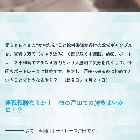
元ＳＫＥ４８の“かおたん”こと松村香織が各地の公営ギャンブル
を、軍資３万円（ギャラ込み）で遊び尽くす連載。前回、ボート
レース平和島でプラス４万円という大勝利に気分を良くして、今
回もボートレースに挑戦です。ただし、戸田へ来るのは初めてと
いうことでどうなるやら？ （勝負日／４月２７日）
連戦戦勝なるか！ 初の戸田での勝負はいか
に！？
さて、今回はボートレース戸田です。