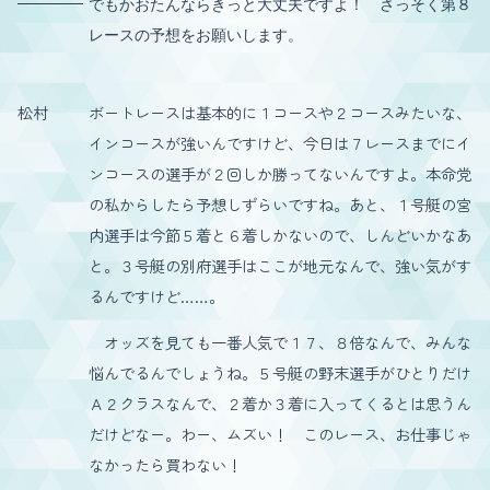
でもかおたんならきっと大丈夫ですよ！ さっそく第８
レースの予想をお願いします。
松村
ボートレースは基本的に１コースや２コースみたいな、
インコースが強いんですけど、今日は７レースまでにイ
ンコースの選手が２回しか勝ってないんですよ。本命党
の私からしたら予想しずらいですね。あと、１号艇の宮
内選手は今節５着と６着しかないので、しんどいかなあ
と。３号艇の別府選手はここが地元なんで、強い気がす
るんですけど……。
オッズを見ても一番人気で１７、８倍なんで、みんな
悩んでるんでしょうね。５号艇の野末選手がひとりだけ
Ａ２クラスなんで、２着か３着に入ってくるとは思うん
だけどなー。わー、ムズい！ このレース、お仕事じゃ
なかったら買わない！