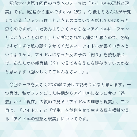
記念すべき第１回目のコラムのテーマは「アイドルの理想と現
実」です。1回目から重いですかね（笑）。今後もちろん私が研究
している「ファン心理」というものについても話していけたらと
思うのですが、まだあんまりよくわからないアイドルに「ファン
とはこういうものだ！」とか断定されても嫌だと思うので、恐縮
ですがまずは私の話をさせてください。アイドルが書くコラムと
いうよりかは、アイドルになった女の子の「綴り」を読む感じ
で、あたたかい親目線（？）で見てもらえたら読みやすいのかな
と思います（図々しくてごめんなさい！）。
今回テーマを大きく2つの軸に分けて話そうかなと思います。一
つ目は、私がファンだった時期からアイドルになった今の「過
去」から「現在」の縦軸で見る「アイドルの理想と現実」、二つ
目は、「アイドル」と「学生」を並列させて生きる私を横軸で見
る「アイドルの理想と現実」についてです。