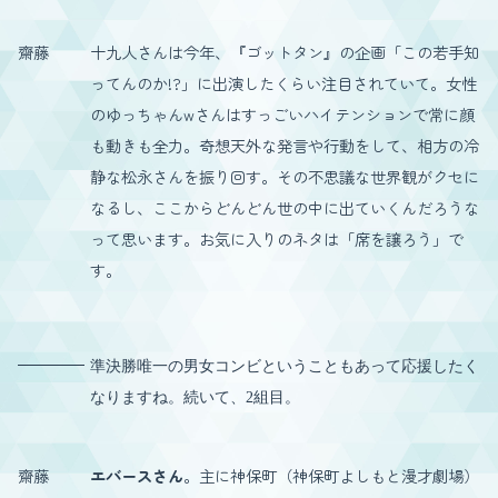
齋藤
十九人さんは今年、『ゴットタン』の企画「この若手知
ってんのか!?」に出演したくらい注目されていて。女性
のゆっちゃんwさんはすっごいハイテンションで常に顔
も動きも全力。奇想天外な発言や行動をして、相方の冷
静な松永さんを振り回す。その不思議な世界観がクセに
なるし、ここからどんどん世の中に出ていくんだろうな
って思います。お気に入りのネタは「席を譲ろう」で
す。
準決勝唯一の男女コンビということもあって応援したく
なりますね。続いて、2組目。
齋藤
エバースさん
。主に神保町（神保町よしもと漫才劇場）