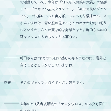
で活動していて。今年は『NHK新人お笑い大賞』で優勝
して、『ツギクル芸人グランプリ』『ABCお笑いグラン
プリ』で決勝にいった実力派。しゃべくり漫才がベース
なんですけど、青い服の佐々木さんのボケが独特の切り
口というか、ネタが天才的な発想だなと。町田さんの的
確なツッコミもめちゃくちゃ面白い。
町田さんは“ヤカラ”っぽい感じのキャラなのに、意外と
言うことがしっかりしていますね。
齋藤
そこのギャップも良くてすごい好きです。
去年のM-1敗者復活戦の「ケンタウロス」のネタも面白
かったです。