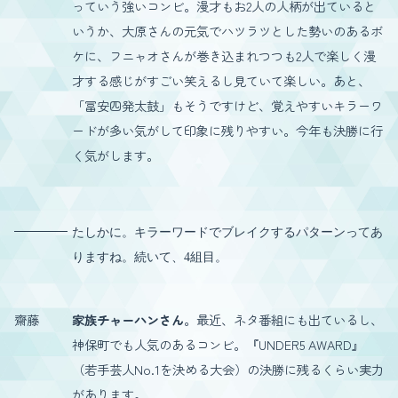
っていう強いコンビ。漫才もお2人の人柄が出ていると
いうか、大原さんの元気でハツラツとした勢いのあるボ
ケに、フニャオさんが巻き込まれつつも2人で楽しく漫
才する感じがすごい笑えるし見ていて楽しい。あと、
「冨安四発太鼓」もそうですけど、覚えやすいキラーワ
ードが多い気がして印象に残りやすい。今年も決勝に行
く気がします。
たしかに。キラーワードでブレイクするパターンってあ
りますね。続いて、4組目。
齋藤
家族チャーハンさん
。最近、ネタ番組にも出ているし、
神保町でも人気のあるコンビ。『UNDER5 AWARD』
（若手芸人No.1を決める大会）の決勝に残るくらい実力
があります。