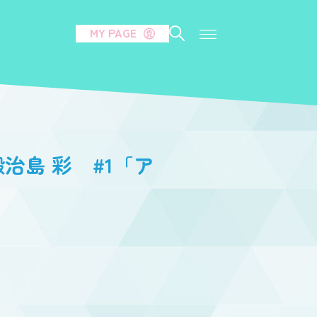
MY PAGE
治島 彩 #1「ア