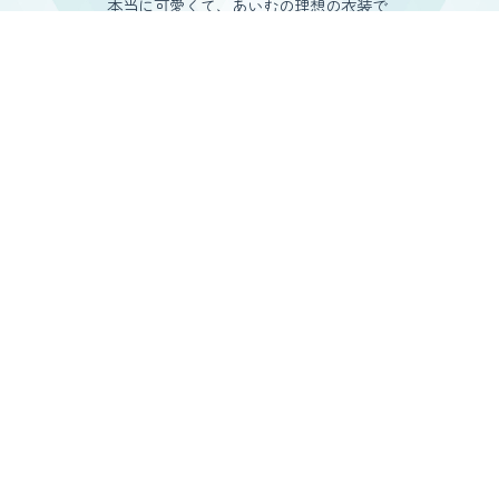
本当に可愛くて、あいむの理想の衣装で
早くみんなに見せたかったんだ〜
ありがとうございました
#LOVECCiNO
#ラブチーノ
#アイドル
https://t.co/i9q1bMtUlw
— 星乃 愛夢(せいの あいむ)
(@LOVECCiNO_aimu)
February 23, 2022
5人揃って、そしてアイドルとして着る“最後の衣装”
1
2
3
4