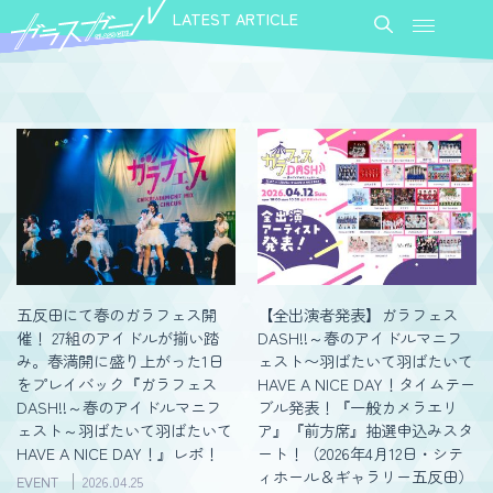
LATEST ARTICLE
五反田にて春のガラフェス開
【全出演者発表】ガラフェス
催！ 27組のアイドルが揃い踏
DASH!!～春のアイドルマニフ
み。春満開に盛り上がった1日
ェスト〜羽ばたいて羽ばたいて
をプレイバック『ガラフェス
HAVE A NICE DAY！タイムテー
DASH!!～春のアイドルマニフ
ブル発表！『一般カメラエリ
ェスト～羽ばたいて羽ばたいて
ア』『前方席』抽選申込みスタ
HAVE A NICE DAY！』レポ！
ート！（2026年4月12日・シテ
ィホール＆ギャラリー五反田）
EVENT
2026.04.25