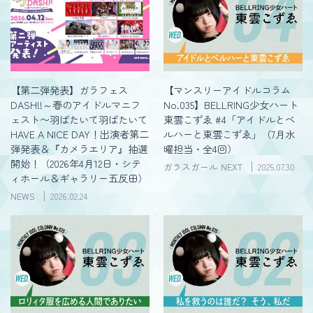
【第二弾発表】ガラフェス
【マンスリーアイドルコラム
DASH!!～春のアイドルマニフ
No.035】BELLRING少女ハート
ェスト〜羽ばたいて羽ばたいて
東雲こずゑ #4「アイドルとベ
HAVE A NICE DAY！出演者第二
ルハーと東雲こずゑ」（7月水
弾発表＆『カメラエリア』抽選
曜担当・全4回）
開始！（2026年4月12日・シテ
ガラスガール NEXT
2025.07.30
ィホール＆ギャラリー五反田）
NEWS
2026.02.24