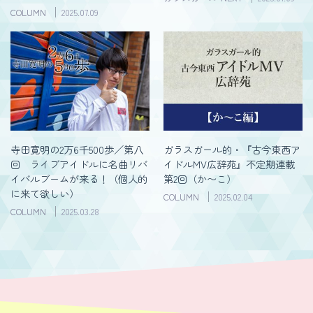
COLUMN
2025.07.09
寺田寛明の2万6千500歩／第八
ガラスガール的・『古今東西ア
回 ライブアイドルに名曲リバ
イドルMV広辞苑』不定期連載
イバルブームが来る！（個人的
第2回（か〜こ）
に来て欲しい）
COLUMN
2025.02.04
COLUMN
2025.03.28