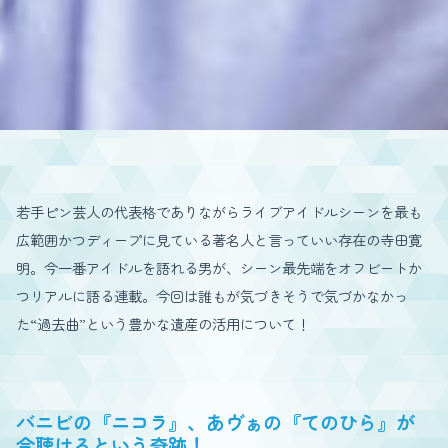
若手ピン芸人の代表格でありながらライブアイドルシーンを最も
広範囲かつディープに見ている著名人と言っていい存在の寺田寛
明。今一番アイドルを語れる男が、シーン最先端をオフビートか
つリアルに語る連載。今回は誰もが気づきそうで気づかなかっ
た“過去曲”という豊かな遺産の活用について！
バニビの『ニコラ』、あヴぁの『てのひら』が
今聴けるという奇跡！