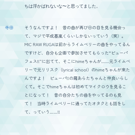
ちは浮かばれないな〜と思ってました。
寺田
そうなんですよ！ 昔の曲が再び日の目を見る機会っ
て、マジで平成墓嵐くらいしかないっていう（笑）。
MIC RAW RUGAは前からライムベリーの曲をやってるん
ですけど、自分も企画で参加させてもらった“ピューパ
フェス!!”に出てて、そこにhimeちゃんが……元ライムベ
リーで元リリスク（lyrical school）のhimeちゃんが来た
んですよ！ ピューパ!!の羅あらたちゃんと仲良いらし
くて。そこでhimeちゃんは初めてマイクロウを見るこ
とになって！ 昔の自分たちの曲をやってるのも見
て！ 当時ライムベリーに通ってたオタクとも話をし
て、っていう……!!