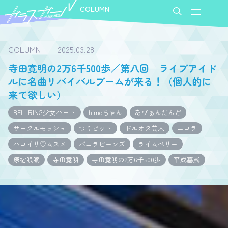
COLUMN
COLUMN
2025.03.28
寺田寛明の2万6千500歩／第八回 ライブアイド
ルに名曲リバイバルブームが来る！（個人的に
来て欲しい）
BELLRING少女ハート
himeちゃん
あヴぁんだんど
サークルモッシュ
つりビット
ドルオタ芸人
ニコラ
ハコイリ♡ムスメ
バニラビーンズ
ライムベリー
原宿眠眠
寺田寛明
寺田寛明の2万6千500歩
平成墓嵐