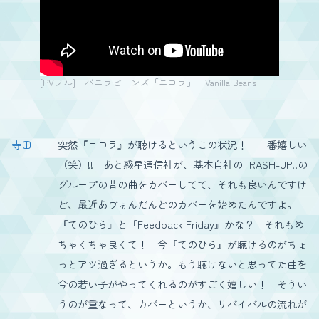
[PVフル] バニラビーンズ「ニコラ」 Vanilla Beans
寺田
突然『ニコラ』が聴けるというこの状況！ 一番嬉しい
（笑）!! あと惑星通信社が、基本自社のTRASH-UP!!の
グループの昔の曲をカバーしてて、それも良いんですけ
ど、最近あヴぁんだんどのカバーを始めたんですよ。
『てのひら』と『Feedback Friday』かな？ それもめ
ちゃくちゃ良くて！ 今『てのひら』が聴けるのがちょ
っとアツ過ぎるというか。もう聴けないと思ってた曲を
今の若い子がやってくれるのがすごく嬉しい！ そうい
うのが重なって、カバーというか、リバイバルの流れが