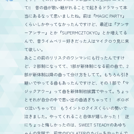
て!! 昔の曲が歌い継がれることで起きるドラマって本
当にあるなって思いましたね。前は『MAGIC PARTY』
くらいしかやってなかったんですけど、最近は『アンサ
ーアンサー』とか『SUPERMCZTOKYO』とか増えてる
んで、昔ライムベリー好きだった人はマイクロウ見に来
て欲しい。
あとこの前のリリスクのワンマンにも行ったんですけ
ど、２部制になってて、1部が新体制になる前の曲で、2
部が新体制以降の曲って分け方をしてて。もちろん引き
継いでやってる曲もあったんですけど、その１部で『マ
ジックアワー』って曲を新体制初披露でやって。ちょっ
とそれが自分の中で思い出の曲過ぎちゃって！ ボロボ
ロ泣いちゃって!! もうイントロクイズくらいの勢いで
泣きました。やってくれること自体が嬉しかった！ 逆
にちょっと悔しかったのは、SWEET STEADYのあゆち
ゃんの生誕で、前世のIDOLATERのカバーをやったんで