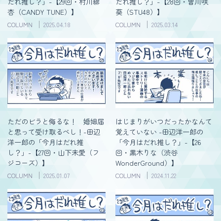
だれ推し？」-【29回・村川緋
だれ推し？」-【28回・曽川咲
杏（CANDY TUNE）】
葵（STU48）】
COLUMN
2025.04.18
COLUMN
2025.03.14
ただのビラと侮るな！ 婚姻届
はじまりがいつだったかなんて
と思って受け取るべし！-田辺
覚えていない -田辺洋一郎の
洋一郎の「今月はだれ推
「今月はだれ推し？」-【26
し？」-【27回・山下未愛（フ
回・黒木りな（渋谷
ジコーズ）】
WonderGround）】
COLUMN
2025.01.07
COLUMN
2024.11.22