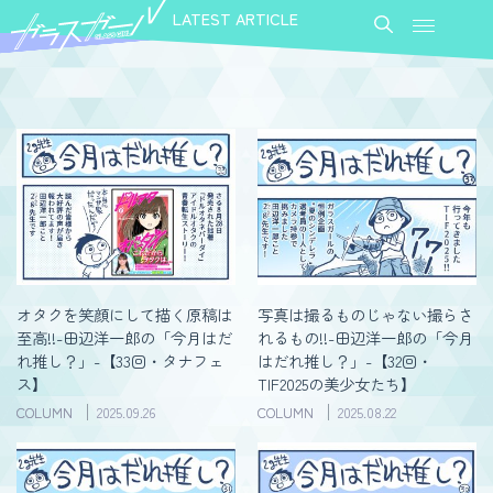
LATEST ARTICLE
オタクを笑顔にして描く原稿は
写真は撮るものじゃない撮らさ
至高!!-田辺洋一郎の「今月はだ
れるもの!!-田辺洋一郎の「今月
れ推し？」-【33回・タナフェ
はだれ推し？」-【32回・
ス】
TIF2025の美少女たち】
COLUMN
2025.09.26
COLUMN
2025.08.22