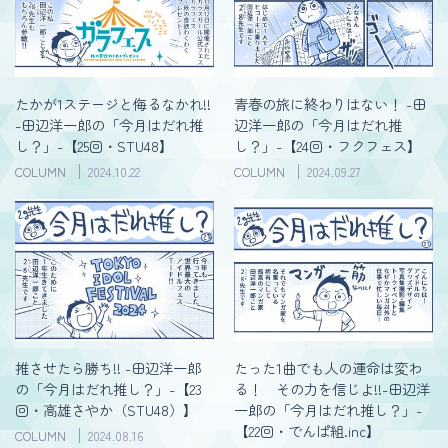
たかが1ステージと侮るなかれ!!
青春の旅に終わりはない！ -田
-田辺洋一郎の「今月はだれ推
辺洋一郎の「今月はだれ推
し？」-【25回・STU48】
し？」-【24回・フクフェス】
COLUMN
2024.10.22
COLUMN
2024.09.27
推させたら勝ち!! -田辺洋一郎
たった1曲でも人の運命は変わ
の「今月はだれ推し？」-【23
る！ その力を信じよ!!-田辺洋
回・高雄さやか（STU48）】
一郎の「今月はだれ推し？」-
【22回・でんぱ組.inc】
COLUMN
2024.08.16