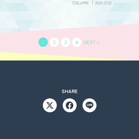
COLUMN
2024.07.23
1
2
3
4
NEXT >
SHARE