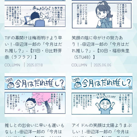
TIFの幕開けは梅雨明けより早
笑顔の陰に命がけの努力あ
い！-田辺洋一郎の「今月はだ
り！-田辺洋一郎の「今月はだ
れ推し？」-【31回・日比野芽
れ推し？」-【30回・福田朱里
奈（ラフラフ）】
（STU48）】
COLUMN
2025.07.18
COLUMN
2025.06.06
推しとの出会いに早いも遅いも
アイドルの笑顔は太陽よりまぶ
なし！-田辺洋一郎の「今月は
しい！-田辺洋一郎の「今月は