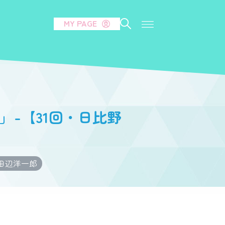
MY PAGE
」-【31回・日比野
田辺洋一郎