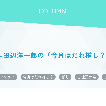
COLUMN
！-田辺洋一郎の「今月はだれ推し？
フ×ラフ
今月はだれ推し？
推し
日比野芽奈