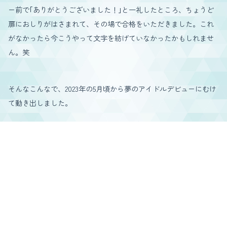
ー前で｢ありがとうございました！｣と一礼したところ、ちょうど
扉におしりがはさまれて、その場で合格をいただきました。これ
がなかったら今こうやって文字を紡げていなかったかもしれませ
ん。笑
そんなこんなで、2023年の5月頃から夢のアイドルデビューにむけ
て動き出しました。
1番年上のくせに1番泣き虫。レッスンは自分の出来なさに悔しく
て毎回泣いていたような気がするし、ダンスはまったくもってセ
ンスなし！ 自他ともに認めるロボットダンスだったので死ぬ気
でくらいついてゆく日々を送っていました。
今考えても身の丈に合わない憧れの素敵な衣装にハイクオリティ
の楽曲＆振り付け。
正直、今でも明確に覚えています。真っ白で天使のような自分の