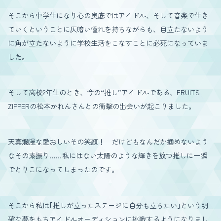
そこから中学生になり心の奥底ではアイドル、そして音楽で生き
ていくということに仄暗い憧れを持ちながらも、目立たないよう
に角が立たないように学校生活をこなすことに必死になっていま
した。
そして高校2年生のとき、今の“推し”アイドルである、FRUITS
ZIPPERの松本かれんさんとの衝撃の出会いが起こりました。
天真爛漫な愛おしいその笑顔！ だけどもなんだか掴めないよう
なその素振り……私にはない太陽のような輝きを放つ推しに一瞬
でとりこになってしまったのです。
そこから私は｢推しが立ったステージに自分も立ちたい｣という明
確な夢をもちアイドルオーディションに挑戦するようになりまし