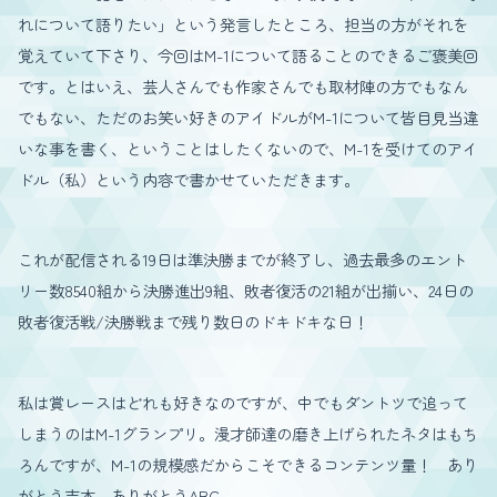
れについて語りたい」という発言したところ、担当の方がそれを
覚えていて下さり、今回はM-1について語ることのできるご褒美回
です。とはいえ、芸人さんでも作家さんでも取材陣の方でもなん
でもない、ただのお笑い好きのアイドルがM-1について皆目見当違
いな事を書く、ということはしたくないので、M-1を受けてのアイ
ドル（私）という内容で書かせていただきます。
これが配信される19日は準決勝までが終了し、過去最多のエント
リー数8540組から決勝進出9組、敗者復活の21組が出揃い、24日の
敗者復活戦/決勝戦まで残り数日のドキドキな日！
私は賞レースはどれも好きなのですが、中でもダントツで追って
しまうのはM-1グランプリ。漫才師達の磨き上げられたネタはもち
ろんですが、M-1の規模感だからこそできるコンテンツ量！ あり
がとう吉本、ありがとうABC。