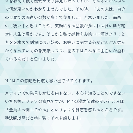
タを教えて頂く機会があり拝見したのですが、ちんぷんかんぷん
で何が凄いのかわかりませんでした。その時、「あの人は、自分
の世界での面白いの数が多くて羨ましい」と思いました。面白
い！凄い！と思うことや、笑顔になる回数が多ければ多いほど絶
対に人生は豊かです。そこから私は感性をお笑いに傾けよう！と
ネタを求めて劇場に通い始め、お笑いに関する心がどんどん柔ら
かくなっていくのを実感しつつ、世の中はこんなに面白いが溢れ
ているんだ！と思いました。
M-1はこの感動を何度も思い出させてくれます。
メディアでの発言しか知る由もない、本心を知ることのできない
いちお笑いファンの意見ですが、M-1の漫才師達の良いところは
「全員ぶっ倒してやる」というような闘志を感じるところです。
準決勝以降だと特に強くそれを感じます。