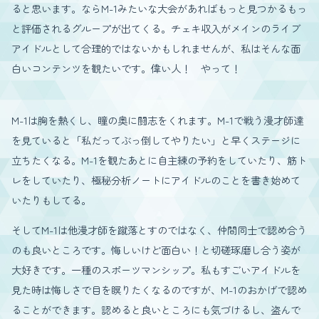
ると思います。ならM-1みたいな大会があればもっと見つかるもっ
と評価されるグループが出てくる。チェキ収入がメインのライブ
アイドルとして合理的ではないかもしれませんが、私はそんな面
白いコンテンツを観たいです。偉い人！ やって！
M-1は胸を熱くし、瞳の奥に闘志をくれます。M-1で戦う漫才師達
を見ていると「私だってぶっ倒してやりたい」と早くステージに
立ちたくなる。M-1を観たあとに自主練の予約をしていたり、筋ト
レをしていたり、極秘分析ノートにアイドルのことを書き始めて
いたりもしてる。
そしてM-1は他漫才師を蹴落とすのではなく、仲間同士で認め合う
のも良いところです。悔しいけど面白い！と切磋琢磨し合う姿が
大好きです。一種のスポーツマンシップ。私もすごいアイドルを
見た時は悔しさで目を瞑りたくなるのですが、M-1のおかげで認め
ることができます。認めると良いところにも気づけるし、盗んで