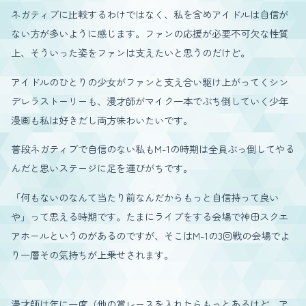
ネガティブに比較するわけではなく、私を含めアイドルは自信が
ない方が多いように感じます。ファンの応援が必要不可欠な性質
上、そういった姿をファンは支えたいと思うのだけど。
アイドルのひとりの少女がファンと支え合い駆け上がってくシン
デレラストーリーも、漫才師がマイク一本でぶち倒していく少年
漫画も私は好きだし両方味わいたいです。
普段ネガティブで自信のない私もM-1の時期は全員ぶっ倒してやる
んだと思いステージに足を運びがちです。
「何もないのなんて当たり前なんだからもっと自信持って良い
や」って思える時期です。たまにライブをする会場で神田スクエ
アホールというのがあるのですが、そこはM-1の3回戦の会場でよ
り一層その気持ちが上乗せされます。
漫才師は年に一度（他の賞レースを入れたらもっとあるけど、ア