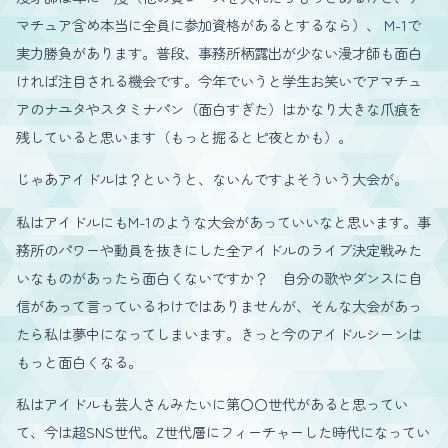
マチュア含め本当に全員に参加資格があるとするなら）、 M-1で
実力勝負があります。普段、事務所柄露出が少ない漫才師も面白
ければ注目される機会です。今年でいうと学生お笑いでアマチュ
アのナユタやスタミナパン（面白すぎた）はかなり大きな爪痕を
残していると思います（もっと掘るとピ夜とかも）。
じゃあアイドルは？というと、ないんですよそういう大会が。
私はアイドルにもM-1のような大会があっていいなと思います。事
務所のパワーや動員を抜きにした全アイドルのライブ決定戦みた
いなものがあったら面白くないですか？ 自分の歌やダンスに自
信があって言っているわけではありませんが、そんな大会があっ
たら私は夢中になってしまいます。きっと今のアイドルシーンは
もっと面白くなる。
私はアイドルも芸人さんみたいに第〇〇世代があると思ってい
て、今は超SNS世代。Z世代層にフィーチャーした時代になってい