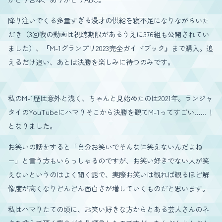
降り注いでくる多量すぎる漫才の供給を寝不足になりながらいた
だき（3回戦の動画は視聴期限があるうえに376組も公開されてい
ました）、『M-1グランプリ2023完全ガイドブック』まで購入。追
えるだけ追い、あとは決勝を楽しみに待つのみです。
私のM-1歴は意外と浅く、ちゃんと見始めたのは2021年。ランジャ
タイのYouTubeにハマりそこから決勝を観てM-1ってすごい……！
となりました。
お笑いの話をすると「自分お笑いでそんなに笑えないんだよね
ー」と言う方もいらっしゃるのですが、お笑い好きでない人が笑
えないというのはよく聞く話で、実際お笑いは観れば観るほど解
像度が高くなりどんどん面白さが増していくものだと思います。
私はハマりたての頃に、お笑い好きな方からとある芸人さんのネ