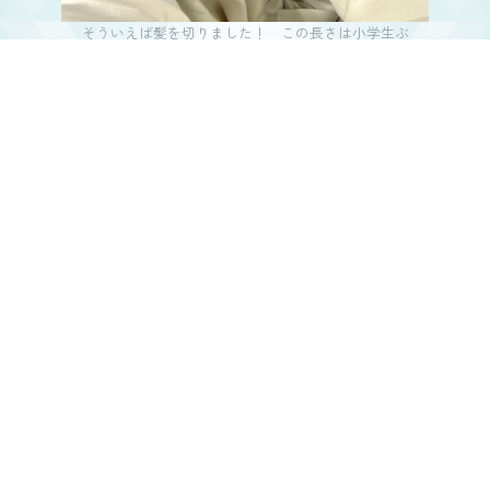
そういえば髪を切りました！ この長さは小学生ぶ
り！ かなり大きな決断！
PROFILE
新居歩美（ドラマチックレコード）
6月28日生まれ、香川県出身。身長148cm、血液型O型。
ドラマチックレコードの赤色担当。冠ラジオ番組『新居歩
美の番台さんラジオ』（FM高松・毎週水曜23:00〜）放送
中。
2024年1月9日（火）、グループ初の全国流通CD『君はソナ
チネ』をリリース予定。1月14日（日）の大阪・Yogibo
HOLY MOUNTAIN公演を皮切りに7大都市ツアー「ドマはじ