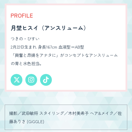
PROFILE
月埜ヒスイ（アンスリューム）
つきの・ひすい
2月22日生まれ 身長167cm 血液型＝AB型
「興奮と昂揚をアナタに」がコンセプトなアンスリューム
の青と水色担当。
撮影／武田敏将 スタイリング／木村美希子 ヘア&メイク／佐
藤ありさ (GiGGLE)