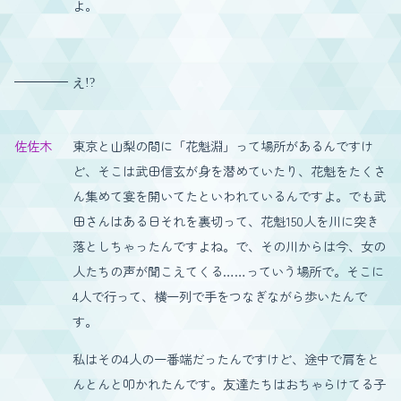
よ。
え!?
佐佐木
東京と山梨の間に「花魁淵」って場所があるんですけ
ど、そこは武田信玄が身を潜めていたり、花魁をたくさ
ん集めて宴を開いてたといわれているんですよ。でも武
田さんはある日それを裏切って、花魁150人を川に突き
落としちゃったんですよね。で、その川からは今、女の
人たちの声が聞こえてくる……っていう場所で。そこに
4人で行って、横一列で手をつなぎながら歩いたんで
す。
私はその4人の一番端だったんですけど、途中で肩をと
んとんと叩かれたんです。友達たちはおちゃらけてる子