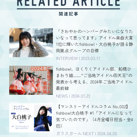
「さわやかのハンバーグみたいになりた
いなって思ってます」アイドル楽曲大賞
1位に輝いたfishbowl・大白桃子が語る静
岡拠点グループの目標
INTERVIEW | 2023.03.17
fishbowl、ほくりくアイドル部、船橋ひ
まわり娘……“ご当地アイドル四天王”の
発表から考える、2024年ご当地アイドル
最前線
NEWS | 2024.01.23
【マンスリーアイドルコラム No.002】
fishbowl大白桃子 #1「アイドルになって
気づいたのです」（4月金曜日担当・全4
回）
ガラスガール NEXT | 2024.04.05