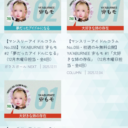
【マンスリーアイドルコラム
【マンスリーアイドルコラム
No.055】YA'ABURNEE 丱もモ
No.055・初週のみ無料公開】
#2「夢だったアイドルになる」
YA'ABURNEE 丱もモ #1「大好
（12月木曜日担当・全4回）
きな姉の存在」（12月木曜日担
当・全4回）
ガラスガール NEXT
2025.12.11
COLUMN
2025.12.04