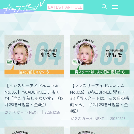
LATEST ARTICLE
【マンスリーアイドルコラム
【マンスリーアイドルコラム
No.055】YA'ABURNEE 丱もモ
No.055】YA'ABURNEE 丱もモ
#4「当たり前じゃない今」（12
#3「再スタートは、あの日の衝
月木曜日担当・全4回）
動から」（12月木曜日担当・全
4回）
ガラスガール NEXT
2025.12.25
ガラスガール NEXT
2025.12.18