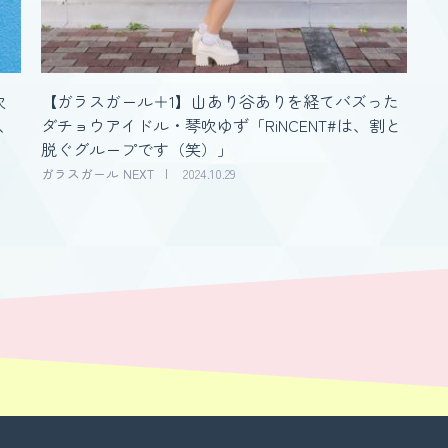
吹
【ガラスガール＋1】山あり谷ありを経てバズった
は、
ダチョウアイドル・琴吹ゆず「RiNCENT#は、割と
脱ぐグループです（笑）」
ガラスガール NEXT
2024.10.29