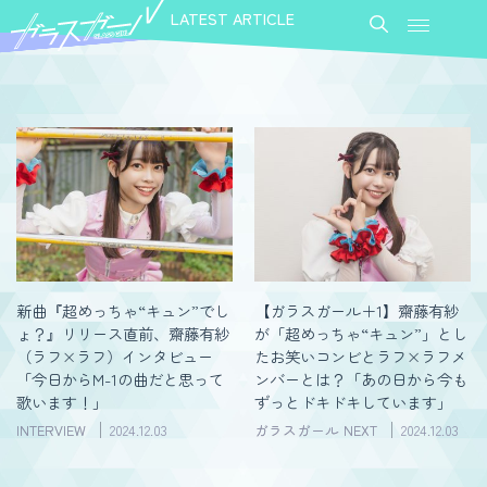
LATEST ARTICLE
新曲『超めっちゃ“キュン”でし
【ガラスガール＋1】齋藤有紗
ょ？』リリース直前、齋藤有紗
が「超めっちゃ“キュン”」とし
（ラフ×ラフ）インタビュー
たお笑いコンビとラフ×ラフメ
「今日からM-1の曲だと思って
ンバーとは？「あの日から今も
歌います！」
ずっとドキドキしています」
INTERVIEW
2024.12.03
ガラスガール NEXT
2024.12.03