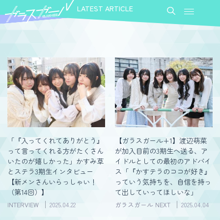
LATEST ARTICLE
「『入ってくれてありがとう』
【ガラスガール+1】渡辺萌菜
って言ってくれる方がたくさん
が加入目前の3期生へ送る、ア
いたのが嬉しかった」かすみ草
イドルとしての最初のアドバイ
とステラ3期生インタビュー
ス「『かすテラのココが好き』
【新メンさんいらっしゃい！
っていう気持ちを、自信を持っ
（第14回）】
て出していってほしいな」
INTERVIEW
2025.04.22
ガラスガール NEXT
2025.04.04