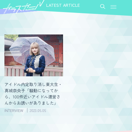
LATEST ARTICLE
アイドル内定取り消し東大生・
真城奈央子「騒動になってか
ら、100件近いアイドル運営さ
んからお誘いがありました」
INTERVIEW
2023.05.05