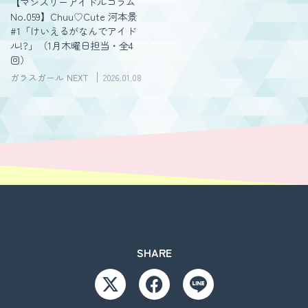
【マンスリーアイドルコラム
No.059】Chuu♡Cute 河本景
#1「けいえるがなんでアイド
ル!?」（1月木曜日担当・全4
回）
ガラスガール NEXT
2026.01.08
SHARE