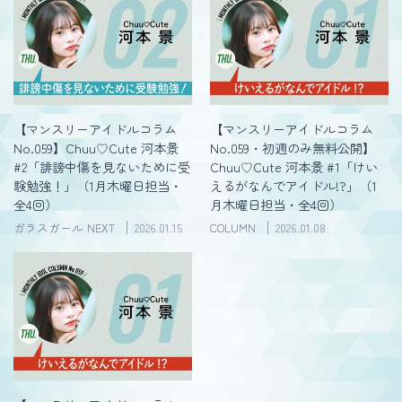
【マンスリーアイドルコラム
【マンスリーアイドルコラム
No.059】Chuu♡Cute 河本景
No.059・初週のみ無料公開】
#2「誹謗中傷を見ないために受
Chuu♡Cute 河本景 #1「けい
験勉強！」（1月木曜日担当・
えるがなんでアイドル!?」（1
全4回）
月木曜日担当・全4回）
ガラスガール NEXT
2026.01.15
COLUMN
2026.01.08