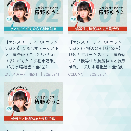
【マンスリーアイドルコラム
【マンスリーアイドルコラム
No.030】ひめもすオーケスト
No.030・初週のみ無料公開】
ラ 椿野ゆうこ #2「水と油
ひめもすオーケストラ 椿野ゆ
（？）がもたらす相乗効果」
うこ「優等生と長濱ねると長期
（6月水曜担当・全4回）
予報」（6月水曜担当・全4回）
ガラスガール NEXT
2025.06.11
COLUMN
2025.06.04