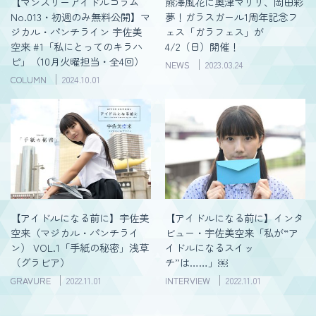
【マンスリーアイドルコラム
熊澤風花に奥津マリリ、岡田彩
No.013・初週のみ無料公開】マ
夢！ガラスガール1周年記念フ
ジカル・パンチライン 宇佐美
ェス「ガラフェス」が
空来 #1「私にとってのキラハ
4/2（日）開催！
ピ」（10月火曜担当・全4回）
NEWS
2023.03.24
COLUMN
2024.10.01
【アイドルになる前に】宇佐美
【アイドルになる前に】インタ
空来（マジカル・パンチライ
ビュー・宇佐美空来「私が“ア
ン） VOL.1「手紙の秘密」浅草
イドルになるスイッ
（グラビア）
チ”は……」￼
GRAVURE
2022.11.01
INTERVIEW
2022.11.01