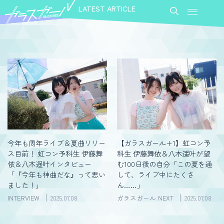
LATEST ARTICLE
今年も周年ライブ＆夏曲リリー
【ガラスガール+1】虹コン予
ス目前！ 虹コン予科生 伊藤舞
科生 伊藤舞依＆八木遥叶が望
依＆八木遥叶インタビュー
む100日後の自分「この夏を通
「『今年も神曲だな』って思い
して、ライブ中にたくさ
ました！」
ん……」
INTERVIEW
2025.07.08
ガラスガール NEXT
2025.07.08