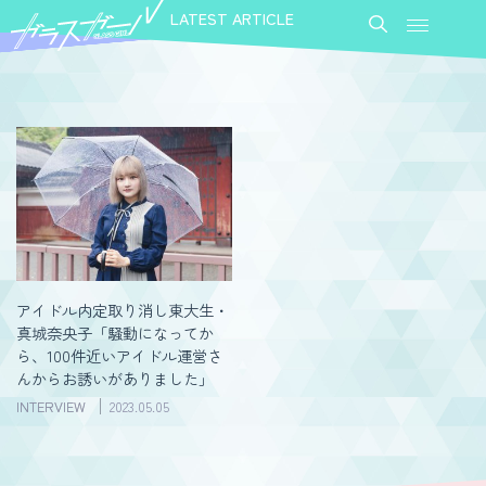
LATEST ARTICLE
アイドル内定取り消し東大生・
真城奈央子「騒動になってか
ら、100件近いアイドル運営さ
んからお誘いがありました」
INTERVIEW
2023.05.05