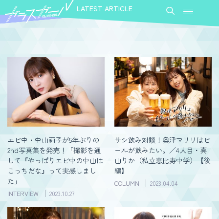
LATEST ARTICLE
エビ中・中山莉子が5年ぶりの
サシ飲み対談！奥津マリリはビ
2nd写真集を発売！「撮影を通
ールが飲みたい。／4人目・真
して『やっぱりエビ中の中山は
山りか（私立恵比寿中学）【後
こっちだな』って実感しまし
編】
た」
COLUMN
2023.04.04
INTERVIEW
2023.10.27