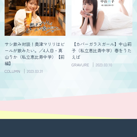
サシ飲み対談！奥津マリリはビ
【カバーガラスガール】中山莉
ールが飲みたい。／4人目・真
子（私立恵比寿中学）春をうた
山りか（私立恵比寿中学）【前
えば
編】
GRAVURE
2023.03.10
COLUMN
2023.03.31