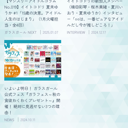
【マンスリーアイドルコラム
イイトコドリの新加入メンバー
No.019】イイトコドリ 夏未ゆ
（楠田彩琴・桜木美緒・夏川い
うか #1「15歳の決意。アイドル
おり・夏未ゆうか）インタビュ
人生のはじまり」（1月火曜担
ー「○○は、一番ピュアなアイド
当・全4回）
ルだし今が推しどころ！」
ガラスガール NEXT
2025.01.07
INTERVIEW
2024.12.17
いよいよ明日！ ガラスガール
公式フェス『ガラフェス～秋の
食欲わくわくプレゼント～』開
催！ 絶対に見逃せない3つの理
由！
NEWS
2024.10.11