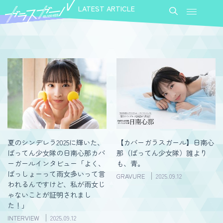
LATEST ARTICLE
夏のシンデレラ2025に輝いた、
【カバーガラスガール】日南心
ばってん少女隊の日南心那カバ
那（ばってん少女隊）誰より
ーガールインタビュー「よく、
も、青。
ばっしょーって雨女多いって言
GRAVURE
2025.09.12
われるんですけど、私が雨女じ
ゃないことが証明されまし
た！」
INTERVIEW
2025.09.12