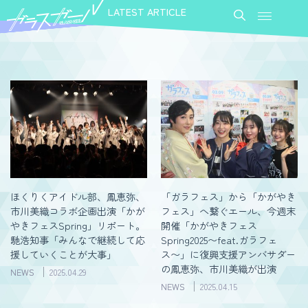
LATEST ARTICLE
ほくりくアイドル部、鳳恵弥、
「ガラフェス」から「かがやき
市川美織コラボ企画出演「かが
フェス」へ繋ぐエール、今週末
やきフェスSpring」リポート。
開催「かがやきフェス
馳浩知事「みんなで継続して応
Spring2025〜feat.ガラフェ
援していくことが大事」
ス〜」に復興支援アンバサダー
の鳳恵弥、市川美織が出演
NEWS
2025.04.29
NEWS
2025.04.15