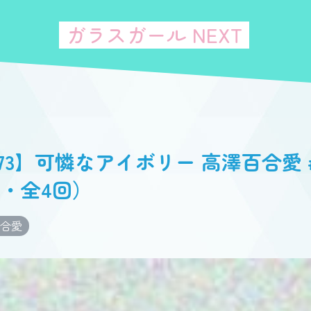
ガラスガール NEXT
073】可憐なアイボリー 高澤百合愛
・全4回）
合愛