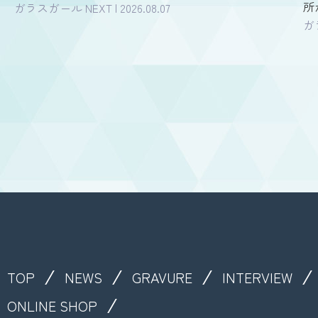
所
ガラスガール NEXT | 2026.08.07
ガラ
TOP
NEWS
GRAVURE
INTERVIEW
ONLINE SHOP