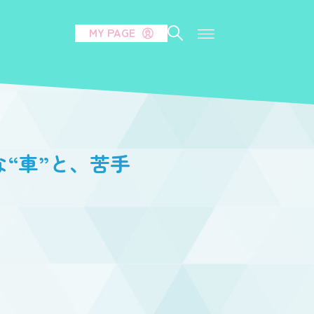
MY PAGE
きな“車”と、苦手