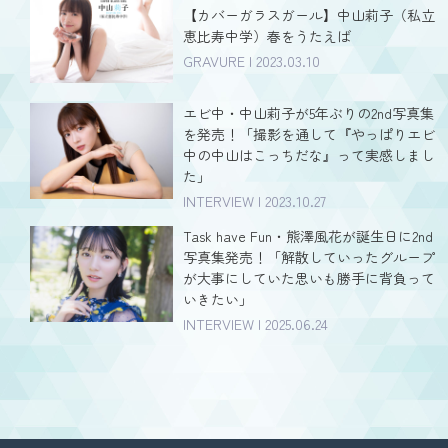
【カバーガラスガール】中山莉子（私立
恵比寿中学）春をうたえば
GRAVURE | 2023.03.10
エビ中・中山莉子が5年ぶりの2nd写真集
を発売！「撮影を通して『やっぱりエビ
中の中山はこっちだな』って実感しまし
た」
INTERVIEW | 2023.10.27
Task have Fun・熊澤風花が誕生日に2nd
写真集発売！「解散していったグループ
が大事にしていた思いも勝手に背負って
いきたい」
INTERVIEW | 2025.06.24