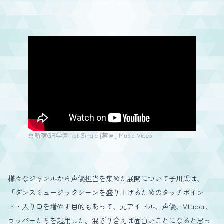
真新宿GR学園 1st Single [禁言] Music Video
様々なジャンルから声優担当を集めた展開について子川氏は、
「ダンスミュージックシーンを盛り上げるためのタッチポイン
ト・入り口を増やす目的もあって、元アイドル、声優、Vtuber、
ラッパーたちを起用した。混ざり合えば面白いことになると思っ