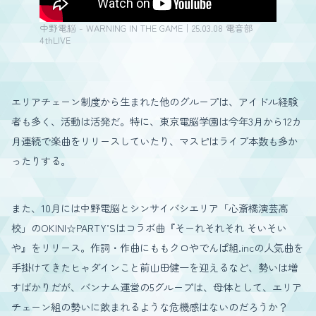
中野電脳 - WARNING IN THE GAME｜25.03.08 電音部
4thLIVE
エリアチェーン制度から生まれた他のグループは、アイドル経験
者も多く、活動は活発だ。特に、東京電脳学園は今年3月から12カ
月連続で楽曲をリリースしていたり、マスピはライブ本数も多か
ったりする。
また、10月には中野電脳とシンサイバシエリア「心斎橋演芸高
校」のOKINI☆PARTY’Sはコラボ曲『そーれそれそれ そいそい
や』をリリース。作詞・作曲にももクロやでんぱ組.incの人気曲を
手掛けてきたヒャダインこと前山田健一を迎えるなど、勢いは増
すばかりだが、バンナム運営の5グループは、母体として、エリア
チェーン組の勢いに飲まれるような危機感はないのだろうか？