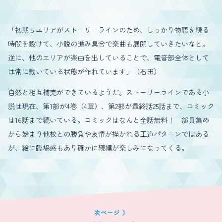
「初期５エリアがストーリーラインのため、しっかり物語を練る
時間を設けて、小説の進み具合で楽曲も展開していきたいなと。
逆に、他のエリアが楽曲を出していることで、電音部全体として
は常に動いている状態が作れています」（石田）
自然と相互補完ができているようだ。ストーリーラインである小
説は現在、第1部が4巻（4章）、第2部が最終話25話まで、コミック
は16話まで続いている。コミックはなんと全話無料！ 部員集め
から始まり他校との勝負や友情が描かれる王道パターンではある
が、絵に臨場感もあり確かに続編が楽しみになってくる。