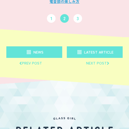
電音部の楽しみ方
1
2
3
NEWS
LATEST ARTICLE
PREV POST
NEXT POST