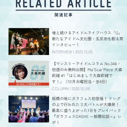
増え続けるアイドルライブハウス「G」
新たなアイドル文化圏・五反田を創る男
インタビュー！
INTERVIEW | 2023.12.05
【マンスリーアイドルコラム No.046・
初週のみ無料公開】Ma’Scar’Piece 大森
莉緒 #1「はじめまして大森莉緒で
す！」（10月水曜担当・全4回）
COLUMN | 2025.10.08
板橋の地にガラフェス初登場！ リング
の上で行われた３大バトルが大爆発！
最高に盛り上がった1日をプレイバック
『ガラフェスDASH!! ～板橋伝説～』レ
ポ！