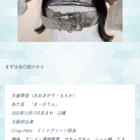
まずは自己紹介から
大曲李佳（おおまがり・ももか）
あだ名 「まーがりん」
2002年12月17日生まれ 22歳
大阪府出身
Crisp Melo ミントグリーン担当
趣味 アニメ・漫画鑑賞、ガチャガチャ、シール帳、たま