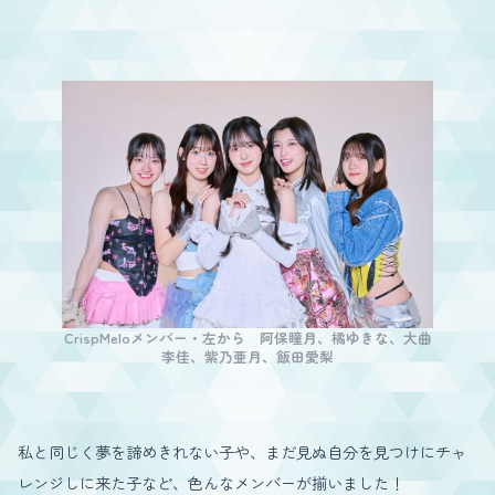
CrispMeloメンバー・左から 阿保瞳月、橘ゆきな、大曲
李佳、紫乃亜月、飯田愛梨
私と同じく夢を諦めきれない子や、まだ見ぬ自分を見つけにチャ
レンジしに来た子など、色んなメンバーが揃いました！