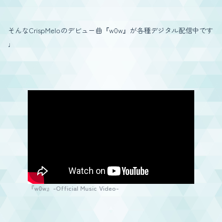
そんなCrispMeloのデビュー曲『w0w』が各種デジタル配信中です
♩
『w0w』-Official Music Video-