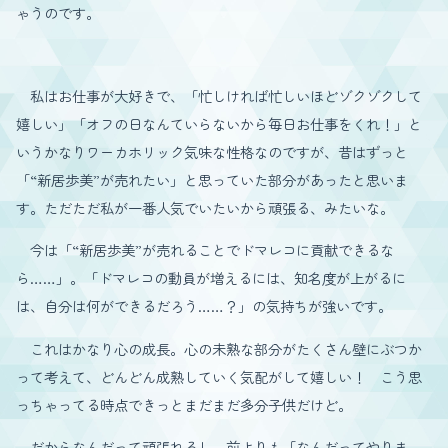
ゃうのです。
私はお仕事が大好きで、「忙しければ忙しいほどゾクゾクして
嬉しい」「オフの日なんていらないから毎日お仕事をくれ！」と
いうかなりワーカホリック気味な性格なのですが、昔はずっと
「“新居歩美”が売れたい」と思っていた部分があったと思いま
す。ただただ私が一番人気でいたいから頑張る、みたいな。
今は「“新居歩美”が売れることでドマレコに貢献できるな
ら……」。「ドマレコの動員が増えるには、知名度が上がるに
は、自分は何ができるだろう……？」の気持ちが強いです。
これはかなり心の成長。心の未熟な部分がたくさん壁にぶつか
って考えて、どんどん成熟していく気配がして嬉しい！ こう思
っちゃってる時点できっとまだまだ多分子供だけど。
だからなんだって頑張れるし、前よりも「なんだってやりま