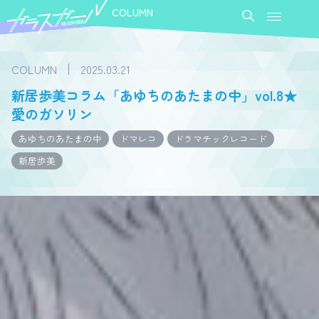
COLUMN
COLUMN
2025.03.21
新居歩美コラム「あゆちのあたまの中」vol.8★
愛のガソリン
あゆちのあたまの中
ドマレコ
ドラマチックレコード
新居歩美