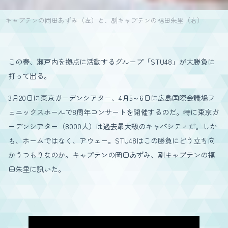
キャプテンの岡田あずみ（左）と、副キャプテンの福田朱里（右）
この春、瀬戸内を拠点に活動するグループ「STU48」が大勝負に
打って出る。
3月20日に東京ガーデンシアター、4月5～6日に広島国際会議場フ
ェニックスホールで8周年コンサートを開催するのだ。特に東京ガ
ーデンシアター（8000人）は過去最大級のキャパシティだ。しか
も、ホームではなく、アウェー。STU48はこの勝負にどう立ち向
かうつもりなのか。キャプテンの岡田あずみ、副キャプテンの福
田朱里に訊いた。