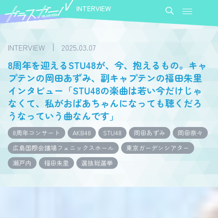
INTERVIEW
INTERVIEW
2025.03.07
8周年を迎えるSTU48が、今、抱えるもの。キャ
プテンの岡田あずみ、副キャプテンの福田朱里
インタビュー「STU48の楽曲は若い今だけじゃ
なくて、私がおばあちゃんになっても聴くだろ
うなっていう曲なんです」
8周年コンサート
AKB48
STU48
岡田あずみ
岡田奈々
広島国際会議場フェニックスホール
東京ガーデンシアター
瀬戸内
福田朱里
選抜総選挙