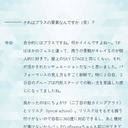
それはプラスの要素なんですか（笑）？
寺田
自分的にはプラスですね。何かイイんですよね〜。TIF
はほかのフェスと違って、周りの景観がキレイなのが個
人的に好きで。屋上のSKY STAGEと同じくらい、それ
が活かされたシチュエーションだな〜と思いました。パ
フォーマンスの見え方もすごく新鮮で。特に２日目、３
日目のグループは円形ステージでの戦い方を意識した感
じになってましたね。
良かったのはにちょがけ（二丁目の魁カミングアウト）
とリリスク（lyrical school）。リリスクはそもそも振り
付けがないので自在に360度に対応できるし、あと機材
が置けないからバックDJのreinaちゃんも前に出てきて