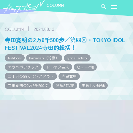
COLUMN
COLUMN
2024.08.13
寺田寛明の2万6千500歩／第四回・TOKYO IDOL
FESTIVAL2024寺田的総括！
fishbowl
himawari（船橋）
lyrical school
エウロパデリック
ドルオタ芸人
ピューパ!!
二丁目の魁カミングアウト
寺田寛明
寺田寛明の2万6千500歩
浮島STAGE
美味しい曖昧