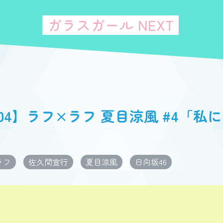
ガラスガール NEXT
004】ラフ×ラフ 夏目涼風 #4「
ラフ
佐久間宣行
夏目涼風
日向坂46