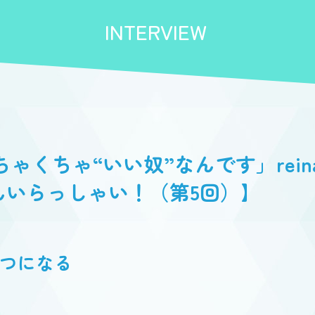
INTERVIEW
ゃ“いい奴”なんです」reina＆ma
さんいらっしゃい！（第5回）】
とつになる