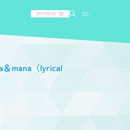
MY PAGE
na（lyrical